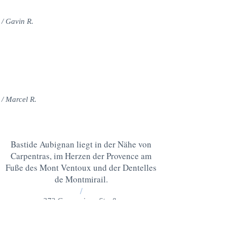
sehr genossen.“
/ Gavin R.
EIN IDEALER URLAUB
Bastide Aubignan ist ideal gelegen, um die
Region zu erkunden. Das Haus ist geschmackvoll
eingerichtet und sehr gut ausgestattet. Wir haben
unseren Aufenthalt sehr genossen!
/ Marcel R.
Bastide Aubignan liegt in der Nähe von
Carpentras, im Herzen der Provence am
Fuße des Mont Ventoux und der Dentelles
de Montmirail.
/
372 Gargamiane Straße
84810, Aubignan, Frankreich /
bastideaubignan@gmail.com