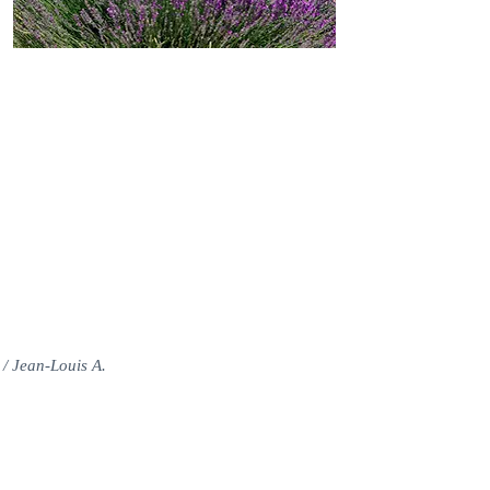
AUTHENTIZITÄT BEIM
TREFFEN
Wir verbrachten mit unseren Kindern und Enkeln
einen Familienurlaub in der Bastide Aubignan.
Das Landhaus aus Stein ist wunderschön, ebenso
wie der teichartige Pool. Wir fanden genau den
provenzalischen Stil, den wir für unseren Urlaub
gesucht hatten. Die Kleinen hatten viel Spaß am
Pool und an den vielen Annehmlichkeiten im
Garten. Ein weiterer Pluspunkt: Der Pool ist
eingezäunt, sodass alle ungestört bleiben können.
/ Jean-Louis A.
RUHE UND ERHOLUNG!
„Nach einigen sehr aktiven Tagen haben wir
den Swimmingpool, den Schatten des
Kiefernwaldes und die Ruhe des Hauses