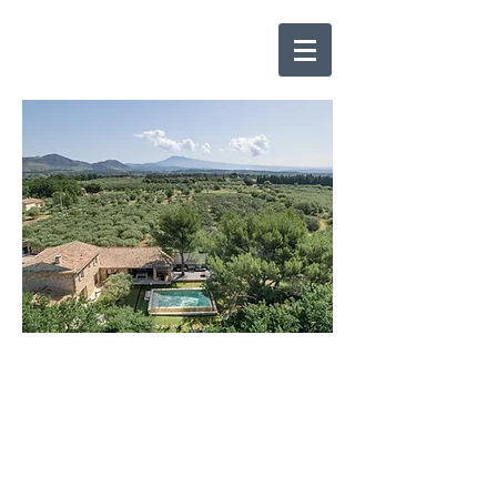
FLUCHT IN DIE
PROVENCE
Willkommen in La Bastide Aubignan,
einem Ferienhaus im Herzen der