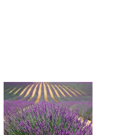
Provence. Genießen Sie in unserem
Bauernhaus in einem kleinen
Kiefernwald in einer ruhigen Gegend
von Aubignan eine authentische
Umgebung, um beim Gesang der
Zikaden zu entspannen und unsere
schöne Region zu entdecken.